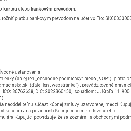
mo
kartou
alebo
bankovým prevodom
.
točniť platbu bankovým prevodom na účet vo Fio: SK0883300
tanovenia
ienky (ďalej len „obchodné podmienky“ alebo „VOP“) platia pr
macinska.sk (ďalej len „webstránka“) , prevádzkované právnick
, IČO: 36762628, DIČ: 2022360450, so sídlom: J. Kráľa 11, 900
“).
ia neoddeliteľnú súčasť kúpnej zmluvy uzatvorenej medzi Kupu
ifikujú práva a povinnosti Kupujúceho a Predávajúceho.
mulára Kupujúci potvrdzuje, že sa zoznámil s obchodnými po