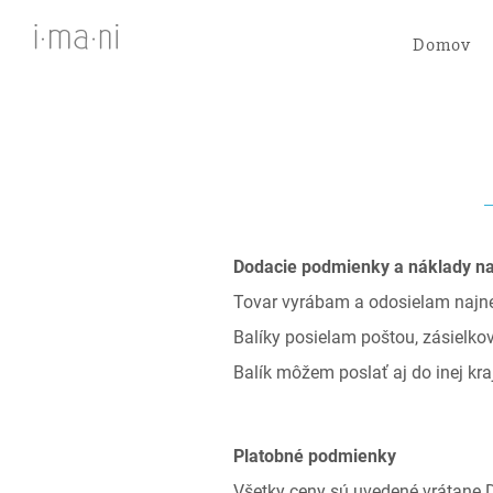
Domov
Dodacie podmienky a náklady na
Tovar vyrábam a odosielam najnes
Balíky posielam poštou, zásielko
Balík môžem poslať aj do inej kr
Platobné podmienky
Všetky ceny sú uvedené vrátane 