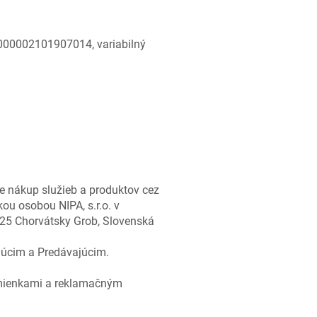
000002101907014, variabilný
e nákup služieb a produktov cez
ou osobou NIPA, s.r.o. v
 25 Chorvátsky Grob, Slovenská
júcim a Predávajúcim.
dmienkami a reklamačným