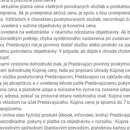
latobné podmienky
 aktuálne platná cena všetkých ponúkaných služieb a produktov
rejnenia. Ak je uverejnená akčná cena, je spolu s ňou uverejnená 
á. Vzhľadom k charakteru poskytovaných služieb, nevznikajú ži
 uvedená v súhrne objednávky je konečná cena.
uvedená na webstránke v okamihu odoslania objednávky. Ak by 
dovšetkým preklep, chyba systémového nastavenia pri zadávaní
y, Predávajúci nie je povinný dodať službu alebo produkt za zja
kému potvrdeniu objednávky. V prípade, ak dôjde k úhrade chybn
úpiť.
nami výslovne dohodnuté inak, je Predávajúci povinný poskytnú
ní dohodnutej Kúpnej ceny, teda po pripísaní úhrady Kúpnej ce
 služba poskytovaná Predávajúcim, Predávajúci na základe ob
 jej akceptáciu a v uvedenej lehote zašle Predávajúcemu pokyn
pna cena a platobné údaje a súčasne ho vyzve na zaslanie údaj
ko, adresa, pokiaľ sa zmluvné strany nedohodnú inak. Kúpna ce
vkladom na účet Predávajúceho. Kúpna cena je splatná do 7 k
Kupujúcemu.
online aleo fyzický produkt (ebook, infovideo, kniha) Predávaj
ezodkladne pokyny k platbe za objednávku v rozsahu : Kúpna 
tovostným spôsobom (bankovým prevodom, platobnou kartou pr