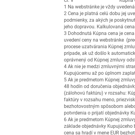
Čl. V Kúpna cena a p
1 Na webstránke je vždy uvedená
2 Cena je platná celú dobu jej uve
podmienky, za akých je poskytnut
jeho dopravou. Kalkulovaná cena
3 Dohodnutá Kúpna cena je cena 
uvedení ceny na webstránke (pre
procese uzatvárania Kúpnej zmluv
prípade, ak už došlo k automatic
oprávnený od Kúpnej zmluvy odst
4 Ak nie je medzi zmluvnými stra
Kupujúcemu až po úplnom zaplate
5 Ak je predmetom Kúpnej zmluvy
48 hodín od doručenia objednávky
(zálohovú faktúru) v rozsahu: Kú
faktúry v rozsahu meno, priezvis
bezhotovostným spôsobom alebo 
potvrdenia o prijatí objednávky 
6 Ak je predmetom Kúpnej zmluvy 
základe objednávky Kupujúceho b
cena sa hradí v mene EUR bezho