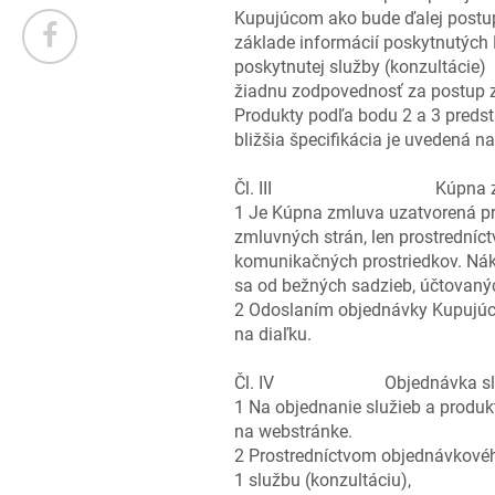
Kupujúcom ako bude ďalej postup
základe informácií poskytnutýc
poskytnutej služby (konzultácie)
žiadnu zodpovednosť za postup z
Produkty podľa bodu 2 a 3 predst
bližšia špecifikácia je uvedená n
Čl. III Kúpna zmluva u
1 Je Kúpna zmluva uzatvorená pr
zmluvných strán, len prostrední
komunikačných prostriedkov. Nák
sa od bežných sadzieb, účtovanýc
2 Odoslaním objednávky Kupujúci
na diaľku.
Čl. IV Objednávka služie
1 Na objednanie služieb a produ
na webstránke.
2 Prostredníctvom objednávkovéh
1 službu (konzultáciu),