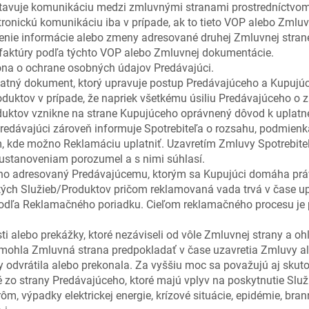
stavuje komunikáciu medzi zmluvnými stranami prostredníctvom
ronickú komunikáciu iba v prípade, ak to tieto VOP alebo Zmlu
nie informácie alebo zmeny adresované druhej Zmluvnej strane
 faktúry podľa týchto VOP alebo Zmluvnej dokumentácie.
kona o ochrane osobných údajov Predávajúci.
tný dokument, ktorý upravuje postup Predávajúceho a Kupujúceh
duktov v prípade, že napriek všetkému úsiliu Predávajúceho o z
duktov vznikne na strane Kupujúceho oprávnený dôvod k uplatn
dávajúci zároveň informuje Spotrebiteľa o rozsahu, podmienk
m, kde možno Reklamáciu uplatniť. Uzavretím Zmluvy Spotrebite
ustanoveniam porozumel a s nimi súhlasí.
eho adresovaný Predávajúcemu, ktorým sa Kupujúci domáha prá
ých Služieb/Produktov pričom reklamovaná vada trvá v čase up
podľa Reklamačného poriadku. Cieľom reklamačného procesu je 
ti alebo prekážky, ktoré nezáviseli od vôle Zmluvnej strany a 
mohla Zmluvná strana predpokladať v čase uzavretia Zmluvy al
y odvrátila alebo prekonala. Za vyššiu moc sa považujú aj skuto
é zo strany Predávajúceho, ktoré majú vplyv na poskytnutie Služby
ôm, výpadky elektrickej energie, krízové situácie, epidémie, bra