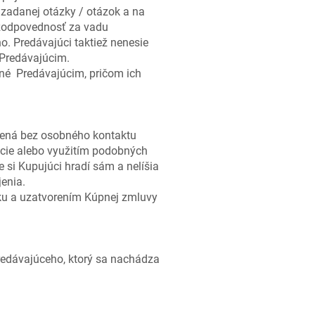
zadanej otázky / otázok a na
 zodpovednosť za vadu
o. Predávajúci taktiež nenesie
 Predávajúcim.
ané Predávajúcim, pričom ich
orená bez osobného kontaktu
cie alebo využitím podobných
si Kupujúci hradí sám a nelíšia
enia.
ľku a uzatvorením Kúpnej zmluvy
redávajúceho, ktorý sa nachádza