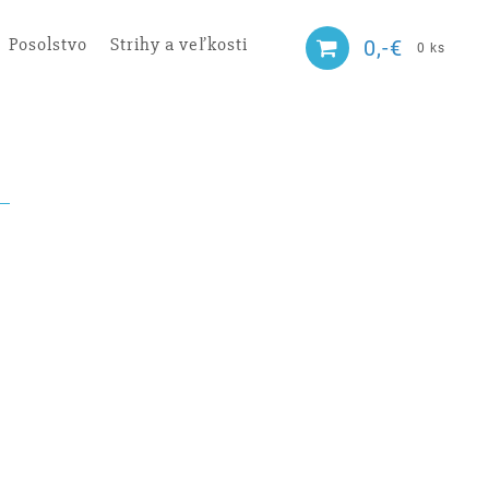
Posolstvo
Strihy a veľkosti
0,-€
0 ks