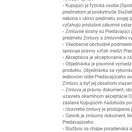
◦ Kupujúci je fyzická osoba (Spot
predmetom je poskytnutie Služieb.
nekoná v rámci predmetu svojej p
vzťahujú príslušné zákonné ustan
◦ Zmluvné strany sú Predávajúci a
predmetu Zmluvy a zmluvného vzť
◦ Všeobecné obchodné podmienky 
spravuje právny vzťah medzi Pre
◦ Akceptácia je akceptovanie a 
◦ Objednávka je písomné vymedze
produktu. Objednávka sa vykonáva
webovom sídle Predávajúceho ww
Zmluvu a byť jej obsahom viazan
◦ Zmluva je právny dokument, obs
uzaviera okamihom akceptácie O
zaslaná Kupujúcim nadobúda podob
◦ Uzavretie zmluvy je pristúpeni
◦ Cenník je zmluvný dokument, kt
Predávajúceho.
◦ Službou sa chápe poradenská a