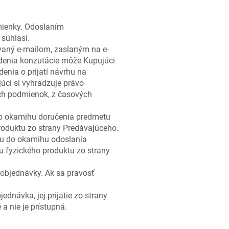
mienky. Odoslaním
súhlasí.
vaný e-mailom, zaslaným na e-
rdenia konzutácie môže Kupujúci
enia o prijatí návrhu na
úci si vyhradzuje právo
ých podmienok, z časových
do okamihu doručenia predmetu
oduktu zo strany Predávajúceho.
ku do okamihu odoslania
 fyzického produktu zo strany
objednávky. Ak sa pravosť
dnávka, jej prijatie zo strany
a nie je prístupná.