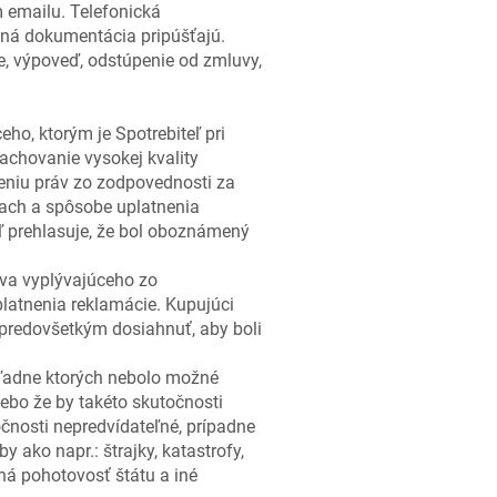
 emailu. Telefonická
vná dokumentácia pripúšťajú.
, výpoveď, odstúpenie od zmluvy,
o, ktorým je Spotrebiteľ pri
achovanie vysokej kvality
eniu práv zo zodpovednosti za
ach a spôsobe uplatnenia
ľ prehlasuje, že bol oboznámený
va vyplývajúceho zo
latnenia reklamácie. Kupujúci
predovšetkým dosiahnuť, aby boli
ohľadne ktorých nebolo možné
ebo že by takéto skutočnosti
čnosti nepredvídateľné, prípadne
 ako napr.: štrajky, katastrofy,
nná pohotovosť štátu a iné