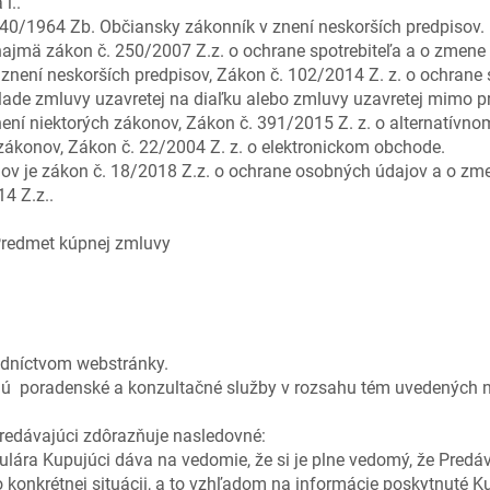
i..
 40/1964 Zb. Občiansky zákonník v znení neskorších predpisov.
jmä zákon č. 250/2007 Z.z. o ochrane spotrebiteľa a o zmene 
znení neskorších predpisov, Zákon č. 102/2014 Z. z. o ochrane sp
lade zmluvy uzavretej na diaľku alebo zmluvy uzavretej mimo p
ní niektorých zákonov, Zákon č. 391/2015 Z. z. o alternatívnom
zákonov, Zákon č. 22/2004 Z. z. o elektronickom obchode.
ov je zákon č. 18/2018 Z.z. o ochrane osobných údajov a o zme
4 Z.z..
úpnej zmluvy
edníctvom webstránky.
jú poradenské a konzultačné služby v rozsahu tém uvedených n
Predávajúci zdôrazňuje nasledovné:
ára Kupujúci dáva na vedomie, že si je plne vedomý, že Predá
o konkrétnej situácii, a to vzhľadom na informácie poskytnuté