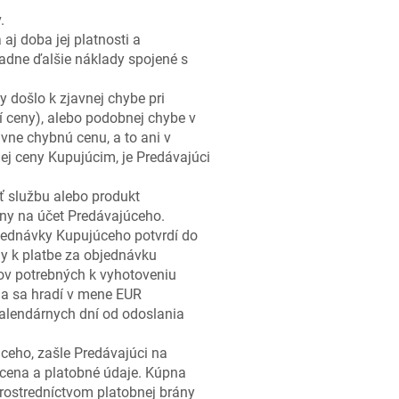
.
aj doba jej platnosti a
adne ďalšie náklady spojené s
došlo k zjavnej chybe pri
 ceny), alebo podobnej chybe v
vne chybnú cenu, a to ani v
ej ceny Kupujúcim, je Predávajúci
ť službu alebo produkt
ny na účet Predávajúceho.
jednávky Kupujúceho potvrdí do
y k platbe za objednávku
ov potrebných k vyhotoveniu
na sa hradí v mene EUR
alendárnych dní od odoslania
úceho, zašle Predávajúci na
cena a platobné údaje. Kúpna
ostredníctvom platobnej brány