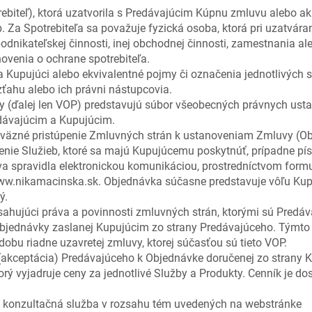
rebiteľ), ktorá uzatvorila s Predávajúcim Kúpnu zmluvu alebo ak
 Za Spotrebiteľa sa považuje fyzická osoba, ktorá pri uzatváran
odnikateľskej činnosti, inej obchodnej činnosti, zamestnania al
ovenia o ochrane spotrebiteľa.
 Kupujúci alebo ekvivalentné pojmy či označenia jednotlivých st
ahu alebo ich právni nástupcovia.
(ďalej len VOP) predstavujú súbor všeobecných právnych ustan
dávajúcim a Kupujúcim.
záväzné pristúpenie Zmluvných strán k ustanoveniam Zmluvy (Ob
nie Služieb, ktoré sa majú Kupujúcemu poskytnúť, prípadne p
 spravidla elektronickou komunikáciou, prostredníctvom formul
w.nikamacinska.sk. Objednávka súčasne predstavuje vôľu Kup
ý.
ahujúci práva a povinnosti zmluvných strán, ktorými sú Predáv
bjednávky zaslanej Kupujúcim zo strany Predávajúceho. Tým
u riadne uzavretej zmluvy, ktorej súčasťou sú tieto VOP.
e (akceptácia) Predávajúceho k Objednávke doručenej zo strany 
orý vyjadruje ceny za jednotlivé Služby a Produkty. Cenník je 
 konzultačná služba v rozsahu tém uvedených na webstránke