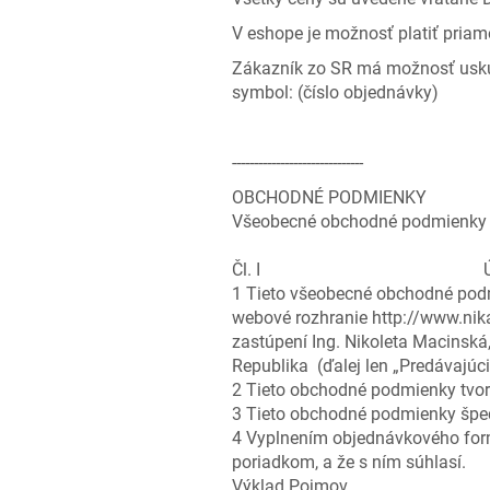
V eshope je možnosť platiť pria
Zákazník zo SR má možnosť usku
symbol: (číslo objednávky)
------------------------------
OBCHODNÉ PODMIENKY
Všeobecné obchodné podmienky
Čl. I Úvodné us
1 Tieto všeobecné obchodné podm
webové rozhranie http://www.nika
zastúpení Ing. Nikoleta Macinská
Republika (ďalej len „Predávajúci
2 Tieto obchodné podmienky tvor
3 Tieto obchodné podmienky špec
4 Vyplnením objednávkového for
poriadkom, a že s ním súhlasí.
Výklad Pojmov