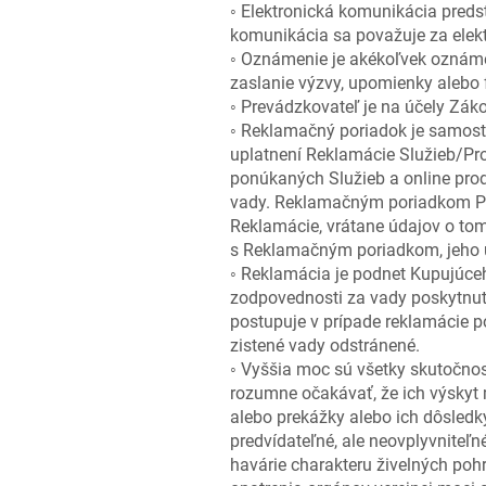
◦ Elektronická komunikácia pred
komunikácia sa považuje za elekt
◦ Oznámenie je akékoľvek oznáme
zaslanie výzvy, upomienky alebo
◦ Prevádzkovateľ je na účely Zá
◦ Reklamačný poriadok je samosta
uplatnení Reklamácie Služieb/Pro
ponúkaných Služieb a online pro
vady. Reklamačným poriadkom Pre
Reklamácie, vrátane údajov o to
s Reklamačným poriadkom, jeho 
◦ Reklamácia je podnet Kupujúc
zodpovednosti za vady poskytnut
postupuje v prípade reklamácie 
zistené vady odstránené.
◦ Vyššia moc sú všetky skutočnos
rozumne očakávať, že ich výskyt 
alebo prekážky alebo ich dôsledk
predvídateľné, ale neovplyvniteľn
havárie charakteru živelných pohr