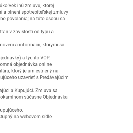
úkoľvek inú zmluvu, ktorej
í a plnení spotrebiteľskej zmluvy
ebo povolania; na túto osobu sa
rán v závislosti od typu a
ovení a informácií, ktorými sa
jednávky) a týchto VOP.
ísomná objednávka online
áru, ktorý je umiestnený na
ujúceho uzavrieť s Predávajúcim
ajúci a Kupujúci. Zmluva sa
to okamihom súčasne Objednávka
Kupujúceho.
dostupný na webovom sídle