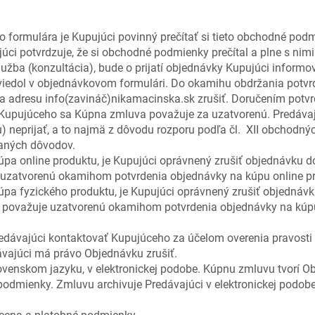
 formulára je Kupujúci povinný prečítať si tieto obchodné pod
i potvrdzuje, že si obchodné podmienky prečítal a plne s nimi 
žba (konzultácia), bude o prijatí objednávky Kupujúci informo
uviedol v objednávkovom formulári. Do okamihu obdržania potv
 adresu info(zavináč)nikamacinska.sk zrušiť. Doručením potvrd
 Kupujúceho sa Kúpna zmluva považuje za uzatvorenú. Predávaj
) neprijať, a to najmä z dôvodu rozporu podľa čl. XII obchodn
vaných dôvodov.
pa online produktu, je Kupujúci oprávnený zrušiť objednávku 
uzatvorenú okamihom potvrdenia objednávky na kúpu online pr
pa fyzického produktu, je Kupujúci oprávnený zrušiť objednáv
 považuje uzatvorenú okamihom potvrdenia objednávky na kúpu
edávajúci kontaktovať Kupujúceho za účelom overenia pravosti 
ávajúci má právo Objednávku zrušiť.
venskom jazyku, v elektronickej podobe. Kúpnu zmluvu tvorí Obje
odmienky. Zmluvu archivuje Predávajúci v elektronickej podobe 