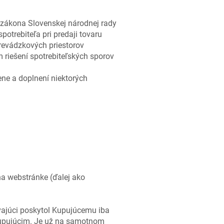
zákona Slovenskej národnej rady
otrebiteľa pri predaji tovaru
revádzkových priestorov
 riešení spotrebiteľských sporov
ne a doplnení niektorých
a webstránke (ďalej ako
vajúci poskytol Kupujúcemu iba
 Kupujúcim. Je už na samotnom