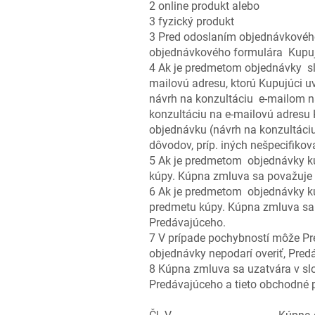
2 online produkt alebo
3 fyzický produkt
3 Pred odoslaním objednávkového
objednávkového formulára Kupujúc
4 Ak je predmetom objednávky slu
mailovú adresu, ktorú Kupujúci 
návrh na konzultáciu e-mailom na
konzultáciu na e-mailovú adresu
objednávku (návrh na konzultáciu
dôvodov, príp. iných nešpecifiko
5 Ak je predmetom objednávky kú
kúpy. Kúpna zmluva sa považuje 
6 Ak je predmetom objednávky kú
predmetu kúpy. Kúpna zmluva sa
Predávajúceho.
7 V prípade pochybností môže Pr
objednávky nepodarí overiť, Pred
8 Kúpna zmluva sa uzatvára v slo
Predávajúceho a tieto obchodné p