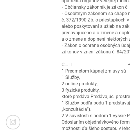
opatrenia orgánov verejnej moci a 
◦ Občiansky zákonník je zákon č.
◦ Osobitným zákonom sa chápe na
č. 372/1990 Zb. o priestupkoch v 
alebo poskytovaní služieb na zák
predávajúceho a o zmene a doplne
a o zmene a doplnení niektorých 
◦ Zákon o ochrane osobných údaj
zákonov v znení zákona č. 84/201
ČL. II Predmet k
1 Predmetom kúpnej zmluvy sú
1 Služby,
2 online produkty,
3 fyzické produkty,
ktoré predáva Predávajúci prostr
1 Služby podľa bodu 1 predstavu
„konzultácia“).
2 V súvislosti s bodom 1 vyššie 
Odoslaním objednávkového formul
možnosti ďalšieho postupu v jeh