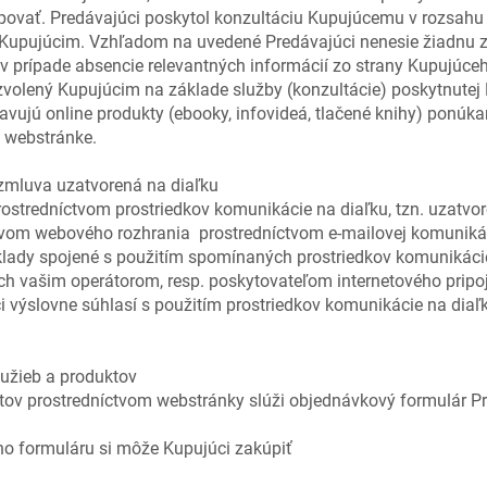
ovať. Predávajúci poskytol konzultáciu Kupujúcemu v rozsahu 
h Kupujúcim. Vzhľadom na uvedené Predávajúci nenesie žiadnu
 v prípade absencie relevantných informácií zo strany Kupujúceh
volený Kupujúcim na základe služby (konzultácie) poskytnutej
avujú online produkty (ebooky, infovideá, tlačené knihy) ponúk
a webstránke.
zatvorená na diaľku
ostredníctvom prostriedkov komunikácie na diaľku, tzn. uzatv
ctvom webového rozhrania prostredníctvom e-mailovej komuniká
lady spojené s použitím spomínaných prostriedkov komunikácie 
h vašim operátorom, resp. poskytovateľom internetového pripoj
 výslovne súhlasí s použitím prostriedkov komunikácie na dia
b a produktov
ktov prostredníctvom webstránky slúži objednávkový formulár P
o formuláru si môže Kupujúci zakúpiť