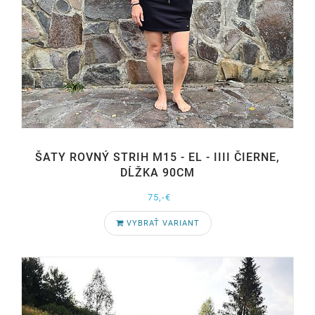
ŠATY ROVNÝ STRIH M15 - EL - IIII ČIERNE,
DĹŽKA 90CM
75,-€
VYBRAŤ VARIANT