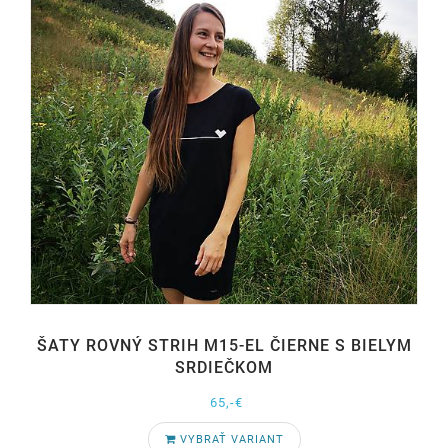
ŠATY ROVNÝ STRIH M15-EL ČIERNE S BIELYM
SRDIEČKOM
65,-€
VYBRAŤ VARIANT