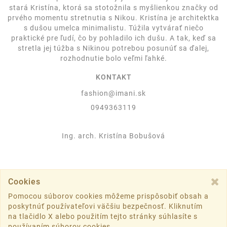
stará Kristína, ktorá sa stotožnila s myšlienkou značky od
prvého momentu stretnutia s Nikou. Kristína je architektka
s dušou umelca minimalistu. Túžila vytvárať niečo
praktické pre ľudí, čo by pohladilo ich dušu. A tak, keď sa
stretla jej túžba s Nikinou potrebou posunúť sa ďalej,
rozhodnutie bolo veľmi ľahké.
KONTAKT
fashion@imani.sk
0949363119
Ing. arch. Kristína Bobušová
Cookies
Pomocou súborov cookies môžeme prispôsobiť obsah a
©2019 imani.sk všetky práva vyhradené.
poskytnúť používateľovi väčšiu bezpečnosť. Kliknutím
na tlačidlo X alebo použitím tejto stránky súhlasíte s
Vytvorené systémom
sashe.sk
používaním súborov cookies.