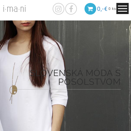
0,-€
0 ks
SLOVENSKÁ MÓDA S
POSOLSTVOM