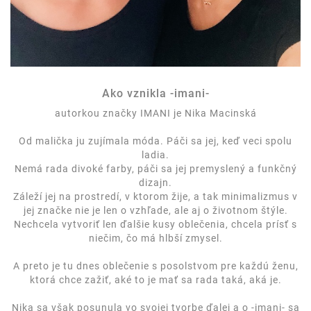
Ako vznikla -imani-
autorkou značky IMANI je Nika Macinská
Od malička ju zujímala móda. Páči sa jej, keď veci spolu
ladia.
Nemá rada divoké farby, páči sa jej premyslený a funkčný
dizajn.
Záleží jej na prostredí, v ktorom žije, a tak minimalizmus v
jej značke nie je len o vzhľade, ale aj o životnom štýle.
Nechcela vytvoriť len ďalšie kusy oblečenia, chcela prísť s
niečim, čo má hlbší zmysel.
A preto je tu dnes oblečenie s posolstvom pre každú ženu,
ktorá chce zažiť, aké to je mať sa rada taká, aká je.
Nika sa však posunula vo svojej tvorbe ďalej a o -imani- sa