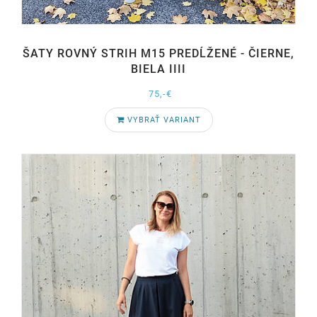
ŠATY ROVNÝ STRIH M15 PREDĹŽENÉ - ČIERNE,
BIELA IIII
75,-€
VYBRAŤ VARIANT