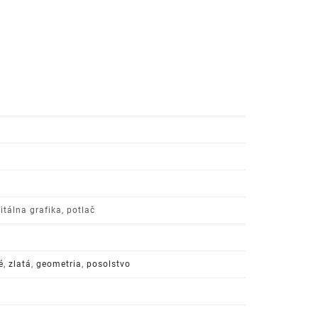
itálna grafika, potlač
é
,
zlatá
,
geometria
,
posolstvo