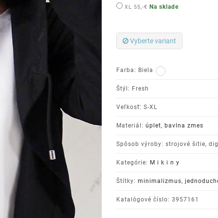
Na sklade
XL
55,-€
Vyberte variant
Farba:
Biela
Štýl: Fresh
Veľkosť: S-XL
Materiál:
úplet
,
bavlna zmes
Spôsob výroby: strojové šitie, dig
Kategórie:
M i k i n y
Štítky:
minimalizmus
,
jednoduch
Katalógové číslo: 3957161