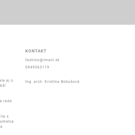
KONTAKT
fashion@imani.sk
0949363119
ale aj o
Ing. arch. Kristína Bobušová
lbší
sa rada
ila s
u umelca
sa