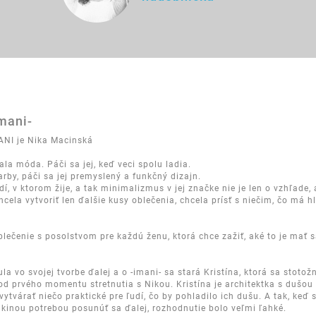
imani-
ANI je Nika Macinská
la móda. Páči sa jej, keď veci spolu ladia.
rby, páči sa jej premyslený a funkčný dizajn.
edí, v ktorom žije, a tak minimalizmus v jej značke nie je len o vzhľade, 
cela vytvoriť len ďalšie kusy oblečenia, chcela prísť s niečim, čo má h
oblečenie s posolstvom pre každú ženu, ktorá chce zažiť, aké to je mať 
a vo svojej tvorbe ďalej a o -imani- sa stará Kristína, ktorá sa stotožn
d prvého momentu stretnutia s Nikou. Kristína je architektka s dušo
vytvárať niečo praktické pre ľudí, čo by pohladilo ich dušu. A tak, keď 
 Nikinou potrebou posunúť sa ďalej, rozhodnutie bolo veľmi ľahké.