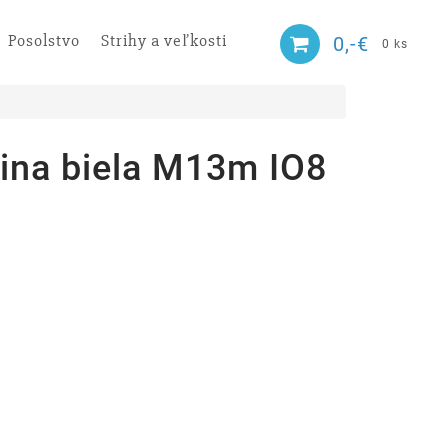
Posolstvo
Strihy a veľkosti
0,-€
0 ks
ina biela M13m IO8