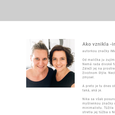
Ako vznikla -
autorkou značky IM
Od malička ju zujíma
Nemá rada divoké fa
Záleží jej na prostr
životnom štýle. Nech
zmysel.
A preto je tu dnes 
taká, aká je.
Nika sa však posunul
myšlienkou značky o
minimalistu. Túžila 
stretla jej túžba s