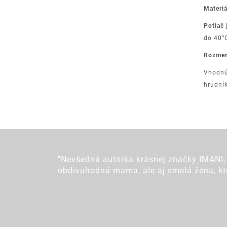
Materiá
Potlač
do 40°C
Rozmer
Vhodnú 
hrudní
"Nevšedná autorka krásnej značky IMANI, 
obdivuhodná mama, ale aj smelá žena, ktor