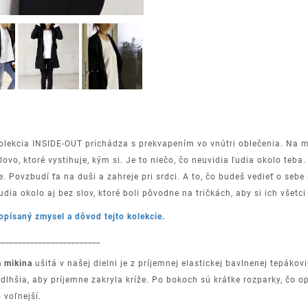
olekcia INSIDE-OUT prichádza s prekvapením vo vnútri oblečenia. Na m
lovo, ktoré vystihuje, kým si. Je to niečo, čo neuvidia ľudia okolo teba.
e. Povzbudí ťa na duši a zahreje pri srdci. A to, čo budeš vedieť o sebe
ľudia okolo aj bez slov, ktoré boli pôvodne na tričkách, aby si ich všetci
opísaný zmysel a dôvod tejto kolekcie.
_________________________
 mikina
ušitá v našej dielni je z príjemnej elastickej bavlnenej tepákovi
dlhšia, aby príjemne zakryla kríže. Po bokoch sú krátke rozparky, čo op
 voľnejší.