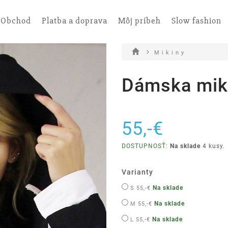
Obchod
Platba a doprava
Môj príbeh
Slow fashion
M i k i n y
Dámska mik
55,-€
DOSTUPNOSŤ:
Na sklade
4 kusy.
Varianty
Na sklade
S
55,-€
Na sklade
M
55,-€
Na sklade
L
55,-€