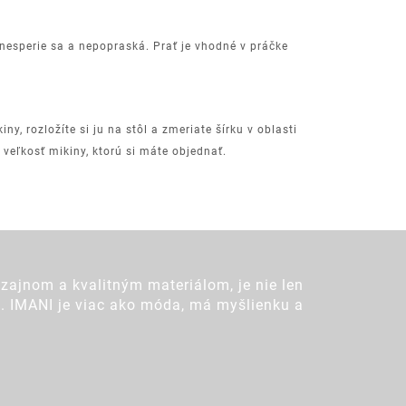
, nesperie sa a nepopraská. Prať je vhodné v práčke
ny, rozložíte si ju na stôl a zmeriate šírku v oblasti
eľkosť mikiny, ktorú si máte objednať.
zajnom a kvalitným materiálom, je nie len
ot. IMANI je viac ako móda, má myšlienku a