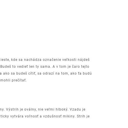
ieste, kde sa nachádza označenie veľkosti nájdeš
 Budeš to vedieť len ty sama. A v tom je čaro tejto
 a ako sa budeš cítiť, sa odrazí na tom, ako ťa budú
 mohli prečítať.
ny. Výstrih je oválny, nie veľmi hlboký. Vzadu je
ticky vytvára voľnosť a vzdušnosť mikiny. Strih je