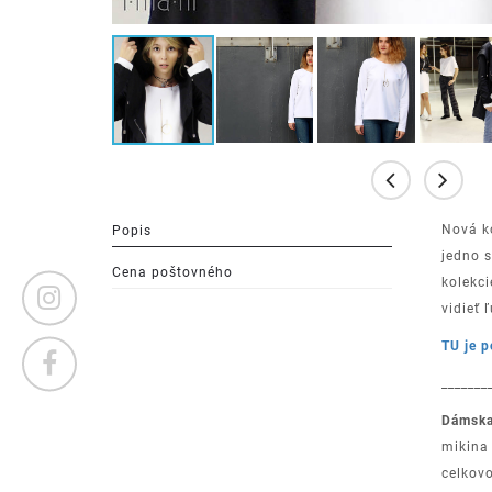
Nová k
Popis
jedno s
Cena poštovného
kolekci
vidieť 
TU je p
_______
Dámska
mikina 
celkovo