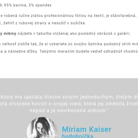
l:
95% bavlna, 5% spandex
je robená ručne zlatou profesionálnou fóliou na textil, je stálofarebná
, žehliť z rubovej strany a nesušiť v sušičke.
y mikiny
nájdete v tabuľke vloženej ako posledný obrázok v galérii.
veľkosť zistíte tak, že si vyberiete zo svojho šatníka podobný strih miki
ka a následne dĺžku. Takýmto meraním budete vedieť odhadnúť vhodnú v
ktorá ma upútala hlavne svojim jednoduchým, čistým di
á otvorene hovorí o svojej viere, ktorá jej zmenila živ
nápad a je navrhovaná srdcom."
Miriam Kaiser
hudobníčka