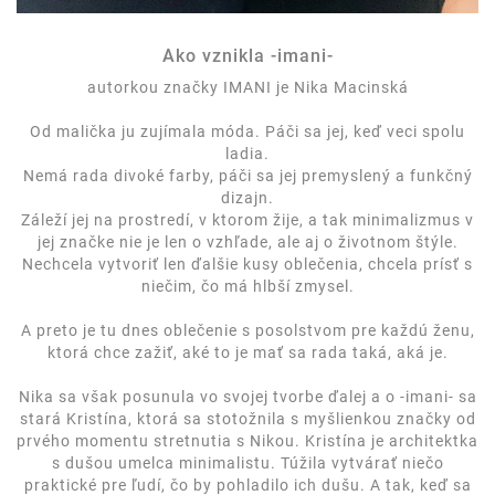
Ako vznikla -imani-
autorkou značky IMANI je Nika Macinská
Od malička ju zujímala móda. Páči sa jej, keď veci spolu
ladia.
Nemá rada divoké farby, páči sa jej premyslený a funkčný
dizajn.
Záleží jej na prostredí, v ktorom žije, a tak minimalizmus v
jej značke nie je len o vzhľade, ale aj o životnom štýle.
Nechcela vytvoriť len ďalšie kusy oblečenia, chcela prísť s
niečim, čo má hlbší zmysel.
A preto je tu dnes oblečenie s posolstvom pre každú ženu,
ktorá chce zažiť, aké to je mať sa rada taká, aká je.
Nika sa však posunula vo svojej tvorbe ďalej a o -imani- sa
stará Kristína, ktorá sa stotožnila s myšlienkou značky od
prvého momentu stretnutia s Nikou. Kristína je architektka
s dušou umelca minimalistu. Túžila vytvárať niečo
praktické pre ľudí, čo by pohladilo ich dušu. A tak, keď sa