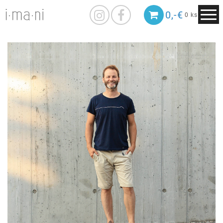
0,-€
0 ks