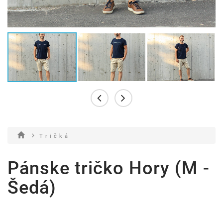
T r i č k á
Pánske tričko Hory (M -
Šedá)