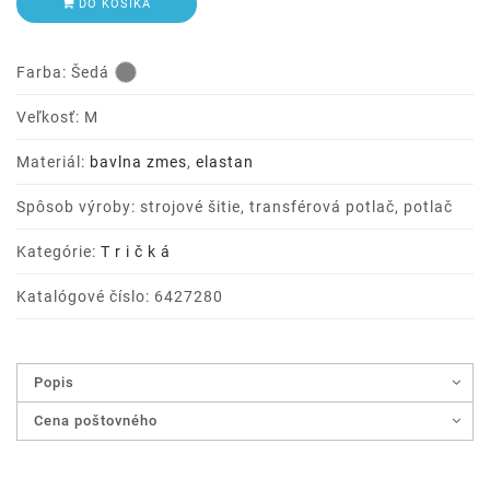
DO KOŠÍKA
Farba:
Šedá
Veľkosť: M
Materiál:
bavlna zmes
,
elastan
Spôsob výroby: strojové šitie, transférová potlač, potlač
Kategórie:
T r i č k á
Katalógové číslo: 6427280
Popis
Cena poštovného