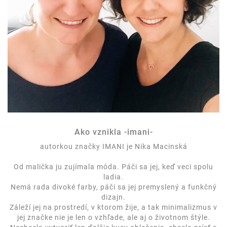
Ako vznikla -imani-
autorkou značky IMANI je Nika Macinská
Od malička ju zujímala móda. Páči sa jej, keď veci spolu
ladia.
Nemá rada divoké farby, páči sa jej premyslený a funkčný
dizajn.
Záleží jej na prostredí, v ktorom žije, a tak minimalizmus v
jej značke nie je len o vzhľade, ale aj o životnom štýle.