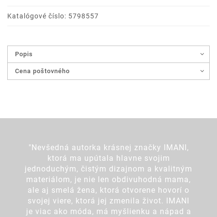
Katalógové číslo: 5798557
Popis
Cena poštovného
"Nevšedná autorka krásnej značky IMANI,
ktorá ma upútala hlavne svojim
jednoduchým, čistým dizajnom a kvalitným
materiálom, je nie len obdivuhodná mama,
ale aj smelá žena, ktorá otvorene hovorí o
svojej viere, ktorá jej zmenila život. IMANI
je viac ako móda, má myšlienku a nápad a