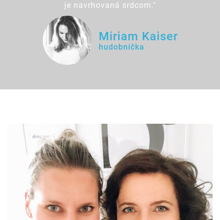
je navrhovaná srdcom."
Miriam Kaiser
hudobníčka