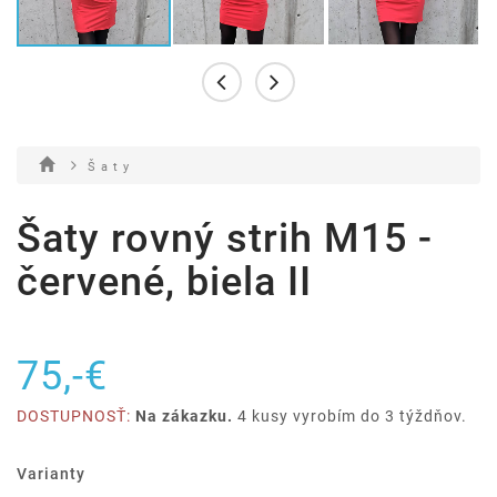
Š a t y
Šaty rovný strih M15 -
červené, biela II
75,-€
DOSTUPNOSŤ:
Na zákazku.
4 kusy vyrobím do 3 týždňov.
Varianty