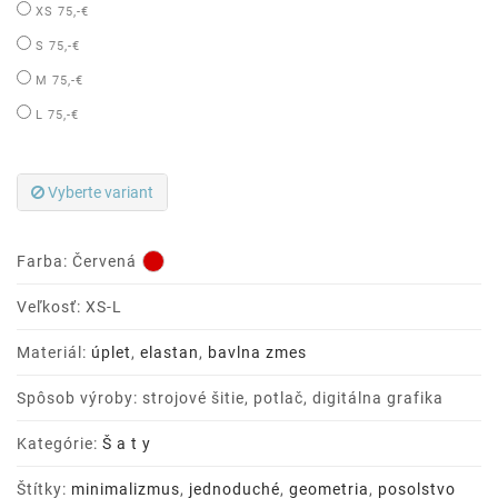
XS
75,-€
S
75,-€
M
75,-€
L
75,-€
Vyberte variant
Farba:
Červená
Veľkosť: XS-L
Materiál:
úplet
,
elastan
,
bavlna zmes
Spôsob výroby: strojové šitie, potlač, digitálna grafika
Kategórie:
Š a t y
Štítky:
minimalizmus
,
jednoduché
,
geometria
,
posolstvo