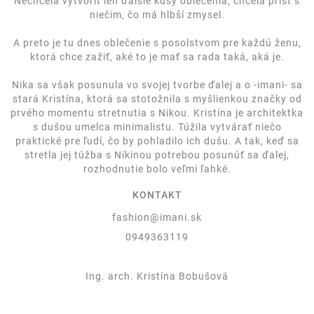
Nechcela vytvoriť len ďalšie kusy oblečenia, chcela prísť s
niečim, čo má hlbší zmysel.
A preto je tu dnes oblečenie s posolstvom pre každú ženu,
ktorá chce zažiť, aké to je mať sa rada taká, aká je.
Nika sa však posunula vo svojej tvorbe ďalej a o -imani- sa
stará Kristína, ktorá sa stotožnila s myšlienkou značky od
prvého momentu stretnutia s Nikou. Kristína je architektka
s dušou umelca minimalistu. Túžila vytvárať niečo
praktické pre ľudí, čo by pohladilo ich dušu. A tak, keď sa
stretla jej túžba s Nikinou potrebou posunúť sa ďalej,
rozhodnutie bolo veľmi ľahké.
KONTAKT
fashion@imani.sk
0949363119
Ing. arch. Kristína Bobušová