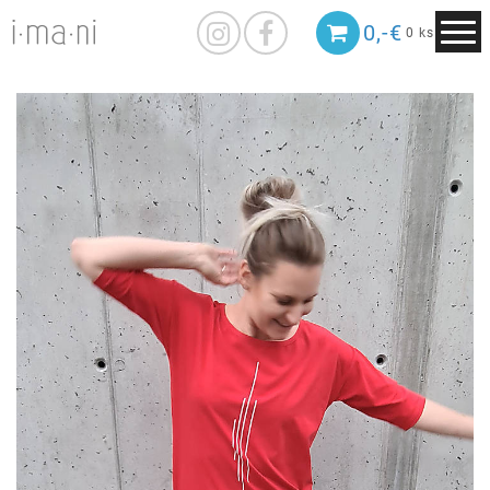
0,-€
0 ks