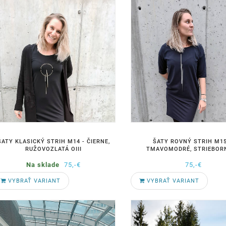
ŠATY KLASICKÝ STRIH M14 - ČIERNE,
ŠATY ROVNÝ STRIH M15
RUŽOVOZLATÁ OIII
TMAVOMODRÉ, STRIEBORN
Na sklade
75,-€
75,-€
VYBRAŤ VARIANT
VYBRAŤ VARIANT