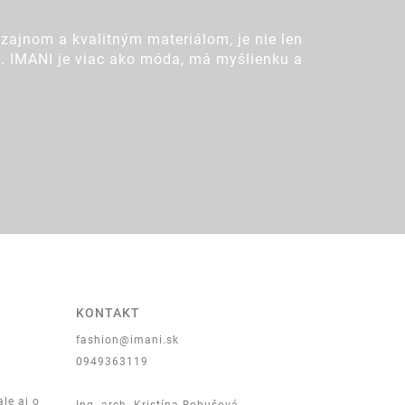
zajnom a kvalitným materiálom, je nie len
ot. IMANI je viac ako móda, má myšlienku a
KONTAKT
fashion@imani.sk
0949363119
ale aj o