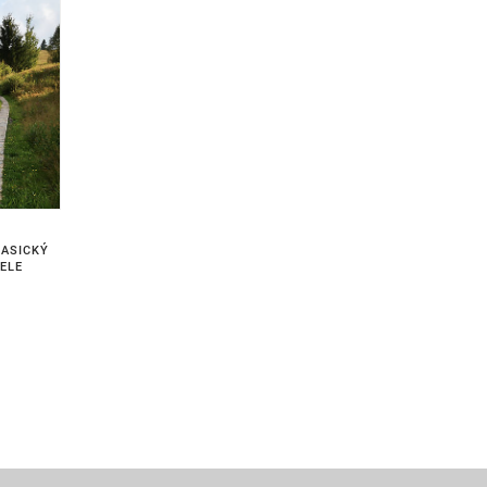
LASICKÝ
IELE