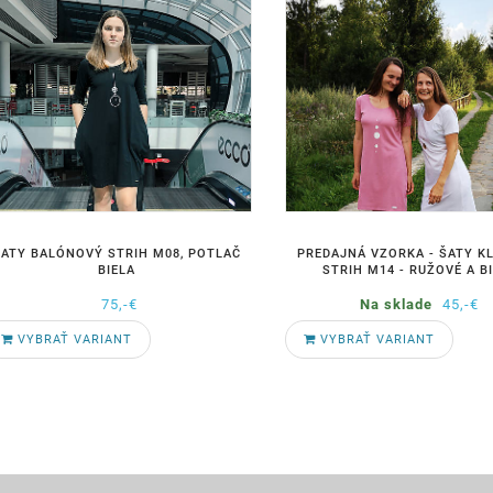
ŠATY BALÓNOVÝ STRIH M08, POTLAČ
PREDAJNÁ VZORKA - ŠATY K
BIELA
STRIH M14 - RUŽOVÉ A B
75,-€
Na sklade
45,-€
VYBRAŤ VARIANT
VYBRAŤ VARIANT