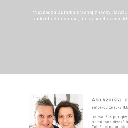
"Nevšedná autorka krásnej značky IMANI, 
obdivuhodná mama, ale aj smelá žena, ktor
Ako vznikla -
autorkou značky IM
Od malička ju zujíma
Nemá rada divoké fa
Záleží jej na prostr