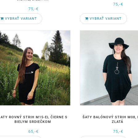
75,-€
75,-€
VYBRAŤ VARIANT
VYBRAŤ VARIANT
ŠATY ROVNÝ STRIH M15-EL ČIERNE S
ŠATY BALÓNOVÝ STRIH M08,
BIELYM SRDIEČKOM
ZLATÁ
65,-€
75,-€