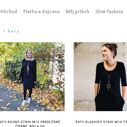
Obchod
Platba a doprava
Môj príbeh
Slow fashion
Š a t y
ATY ROVNÝ STRIH M15 PREDĹŽENÉ -
ŠATY KLASICKÝ STRIH M14-TE
ČIERNE, BIELA IIII