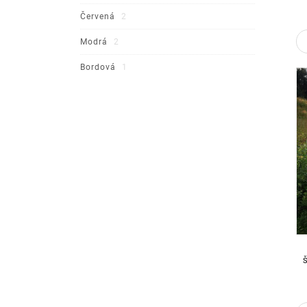
Červená
2
Modrá
2
Bordová
1