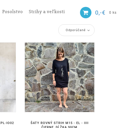
Posolstvo
Strihy a veľkosti
0,-€
0 ks
Odporúčané
PL-IO02
ŠATY ROVNÝ STRIH M15 - EL - IIII
ČIERNE, DĹŽKA 90CM