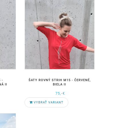
 -
ŠATY ROVNÝ STRIH M15 - ČERVENÉ,
Á II
BIELA II
75,-€
VYBRAŤ VARIANT