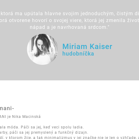
ktorá ma upútala hlavne svojim jednoduchým, čistým di
á otvorene hovorí o svojej viere, ktorá jej zmenila živ
nápad a je navrhovaná srdcom."
Miriam Kaiser
hudobníčka
imani-
ANI je Nika Macinská
la móda. Páči sa jej, keď veci spolu ladia.
rby, páči sa jej premyslený a funkčný dizajn.
edí, v ktorom žije, a tak minimalizmus v jej značke nie je len o vzhľade, 