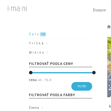
Domov
Š a t y
14
T r i č k á
6
M i k i n y
4
FILTROVAŤ PODĽA CENY
CENA
45 - 75
,-€
FILTROVAŤ PODĽA FARBY
Š
Čierna
8