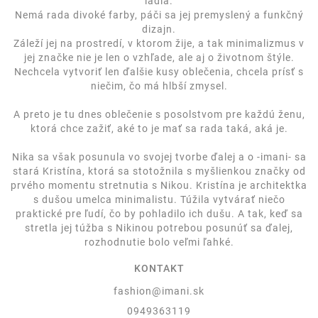
ladia.
Nemá rada divoké farby, páči sa jej premyslený a funkčný
dizajn.
Záleží jej na prostredí, v ktorom žije, a tak minimalizmus v
jej značke nie je len o vzhľade, ale aj o životnom štýle.
Nechcela vytvoriť len ďalšie kusy oblečenia, chcela prísť s
niečim, čo má hlbší zmysel.
A preto je tu dnes oblečenie s posolstvom pre každú ženu,
ktorá chce zažiť, aké to je mať sa rada taká, aká je.
Nika sa však posunula vo svojej tvorbe ďalej a o -imani- sa
stará Kristína, ktorá sa stotožnila s myšlienkou značky od
prvého momentu stretnutia s Nikou. Kristína je architektka
s dušou umelca minimalistu. Túžila vytvárať niečo
praktické pre ľudí, čo by pohladilo ich dušu. A tak, keď sa
stretla jej túžba s Nikinou potrebou posunúť sa ďalej,
rozhodnutie bolo veľmi ľahké.
KONTAKT
fashion@imani.sk
0949363119