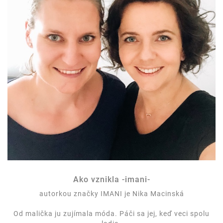
Ako vznikla -imani-
autorkou značky IMANI je Nika Macinská
Od malička ju zujímala móda. Páči sa jej, keď veci spolu