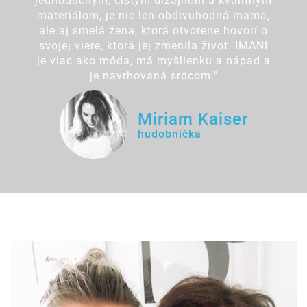
jednoduchým, čistým dizajnom a kvalitným
materiálom, je nie len obdivuhodná mama,
ale aj smelá žena, ktorá otvorene hovorí o
svojej viere, ktorá jej zmenila život. IMANI
je viac ako móda, má myšlienku a nápad a
je navrhovaná srdcom."
Miriam Kaiser
hudobníčka