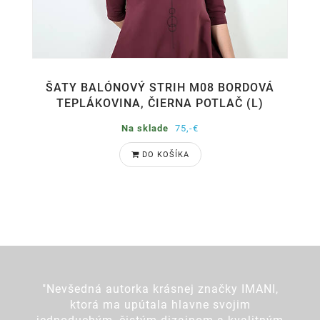
ŠATY BALÓNOVÝ STRIH M08 BORDOVÁ
TEPLÁKOVINA, ČIERNA POTLAČ (L)
Na sklade
75,-€
DO KOŠÍKA
"Nevšedná autorka krásnej značky IMANI,
ktorá ma upútala hlavne svojim