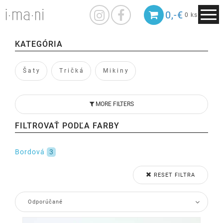
0,-€
0 ks
KATEGÓRIA
Š a t y
T r i č k á
M i k i n y
MORE FILTERS
FILTROVAŤ PODĽA FARBY
Bordová
3
RESET FILTRA
Odporúčané