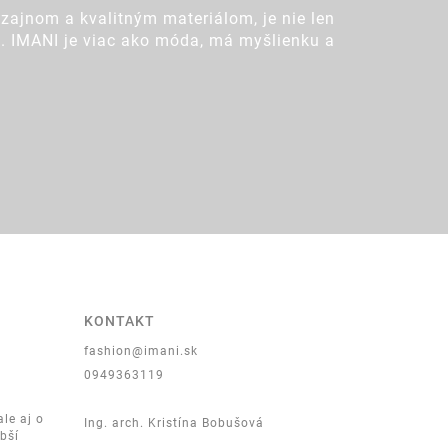
zajnom a kvalitným materiálom, je nie len
ot. IMANI je viac ako móda, má myšlienku a
KONTAKT
fashion@imani.sk
0949363119
ale aj o
Ing. arch. Kristína Bobušová
lbší