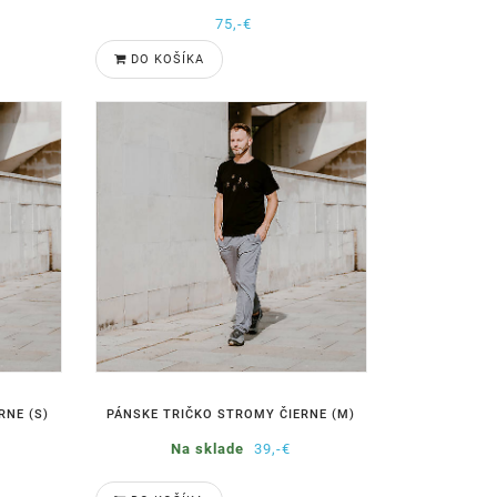
75,-€
DO KOŠÍKA
RNE (S)
PÁNSKE TRIČKO STROMY ČIERNE (M)
Na sklade
39,-€