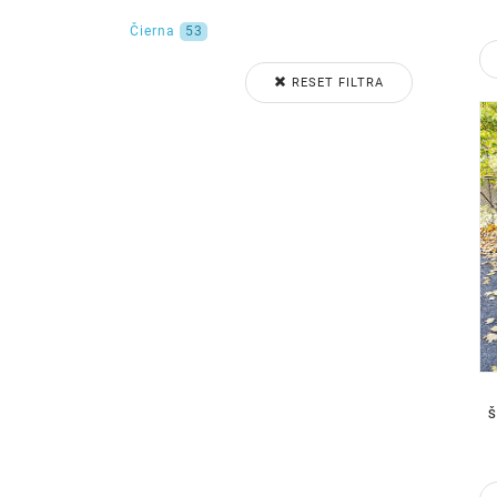
Čierna
53
RESET FILTRA
Š