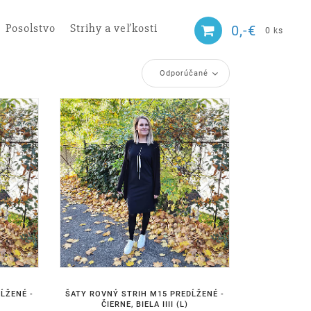
Posolstvo
Strihy a veľkosti
0,-€
0 ks
Odporúčané
ĹŽENÉ -
ŠATY ROVNÝ STRIH M15 PREDĹŽENÉ -
ČIERNE, BIELA IIII (L)