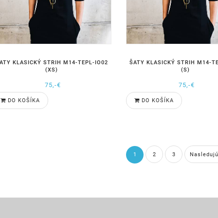
ATY KLASICKÝ STRIH M14-TEPL-IO02
ŠATY KLASICKÝ STRIH M14-TE
(XS)
(S)
75,-€
75,-€
DO KOŠÍKA
DO KOŠÍKA
1
2
3
Nasleduj