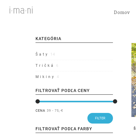
Domov
KATEGÓRIA
Š a t y
14
T r i č k á
6
M i k i n y
4
FILTROVAŤ PODĽA CENY
CENA
39 - 75
,-€
FILTROVAŤ PODĽA FARBY
Š