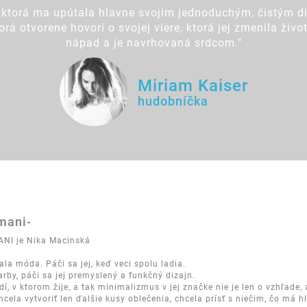
ktorá ma upútala hlavne svojim jednoduchým, čistým di
á otvorene hovorí o svojej viere, ktorá jej zmenila živ
nápad a je navrhovaná srdcom."
Miriam Kaiser
hudobníčka
imani-
ANI je Nika Macinská
la móda. Páči sa jej, keď veci spolu ladia.
rby, páči sa jej premyslený a funkčný dizajn.
edí, v ktorom žije, a tak minimalizmus v jej značke nie je len o vzhľade, 
cela vytvoriť len ďalšie kusy oblečenia, chcela prísť s niečim, čo má h