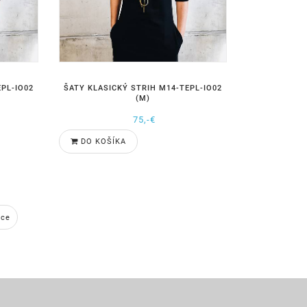
PL-IO02
ŠATY KLASICKÝ STRIH M14-TEPL-IO02
(M)
75,-€
DO KOŠÍKA
úce