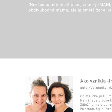
"Nevšedná autorka krásnej značky IMANI, 
obdivuhodná mama, ale aj smelá žena, ktor
Ako vznikla -
autorkou značky IM
Od malička ju zujíma
Nemá rada divoké fa
Záleží jej na prostr
životnom štýle. Nech